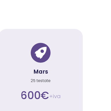
Mars
25 testate
600€
+iva