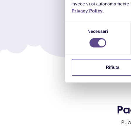
invece vuoi autonomamente se
Privacy Policy
.
Selezione
Necessari
del
consenso
Rifiuta
Pa
Pub