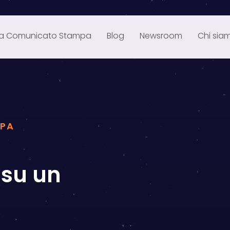
ia Comunicato Stampa
Blog
Newsroom
Chi sia
MPA
su un