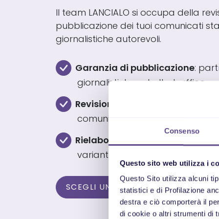
Il team LANCIALO si occupa della revi
pubblicazione dei tuoi comunicati s
giornalistiche autorevoli.
Garanzia di pubblicazione
: par
giornalistiche ad alto traffico
Revisione professionale
: contro
comunicati stampa da parte de
Consenso
Rielaborazione testi
: possibilità
varianti per ogni comunicato s
Questo sito web utilizza i c
Questo Sito utilizza alcuni ti
SCEGLI UN PACCHETTO
statistici e di Profilazione a
destra e ciò comporterà il pe
di cookie o altri strumenti di 